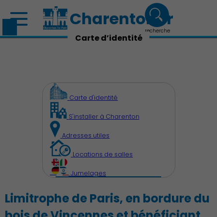
Charenton.fr
recherche
Carte d’identité
Carte d'identité
S'installer à Charenton
Adresses utiles
Locations de salles
Jumelages
Découvrir Charenton
Limitrophe de Paris, en bordure du
bois de Vincennes et bénéficiant