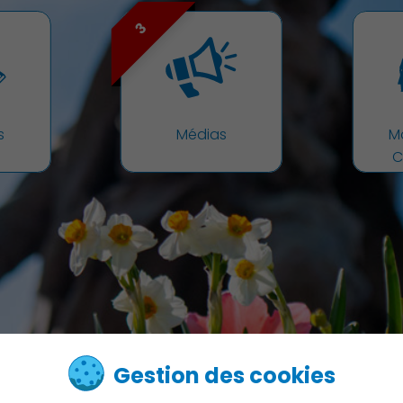
3
Environnement cadre de vie
s
Médias
M
C
Culture
Gestion des cookies