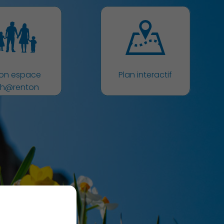
Associations et Sports
on espace
Plan interactif
h@renton
Publication des actes