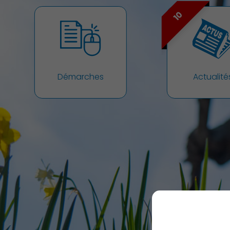
10
Démocratie locale
Démarches
Actualité
Famille