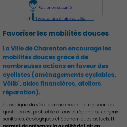
Rouler en sécurité
Apprendre à faire du vélo
Famille
Favoriser les mobilités douces
La Ville de Charenton encourage les
mobilités douces grâce à de
nombreuses actions en faveur des
Action Sociale Solidarité
cyclistes (aménagements cyclables,
Vélib', aides financières, ateliers
réparation).
La pratique du vélo comme mode de transport au
quotidien est profitable à tous et répond aux enjeux
Environnement cadre de
sanitaires, écologiques et économiques actuels.
Il
vie
permet de préserver la qualité de l'air en