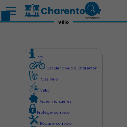
Charenton.fr
recherche
Vélo
Info
Circuler à vélo à Charenton
Découvrir Charenton
Pass' Vélo
Velib'
Aides financières
Protéger son vélo
Démocratie locale
Réparer son vélo